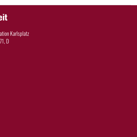
eit
tion Karlsplatz
71, D