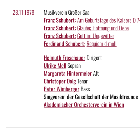
28.11.1978
Musikverein Großer Saal
Franz Schubert:
Am Geburtstage des Kaisers D 
Franz Schubert:
Glaube; Hoffnung und Liebe
Franz Schubert:
Gott im Ungewitter
Ferdinand Schubert:
Requiem d-moll
Helmuth Froschauer
Dirigent
Ulrike Mell
Sopran
Margareta Hintermeier
Alt
Christoper Doig
Tenor
Peter Wimberger
Bass
Singverein der Gesellschaft der Musikfreunde
Akademischer Orchesterverein in Wien