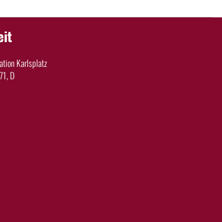
eit
tion Karlsplatz
71, D