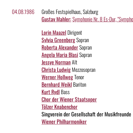
04.08.1986
Großes Festspielhaus, Salzburg
Gustav Mahler:
Symphonie Nr. 8 Es-Dur, "Sympho
Lorin Maazel
Dirigent
Sylvia Greenberg
Sopran
Roberta Alexander
Sopran
Angela Maria Blasi
Sopran
Jessye Norman
Alt
Christa Ludwig
Mezzosopran
Werner Hollweg
Tenor
Bernhard Weikl
Bariton
Kurt Rydl
Bass
Chor der Wiener Staatsoper
Tölzer Knabenchor
Singverein der Gesellschaft der Musikfreunde
Wiener Philharmoniker