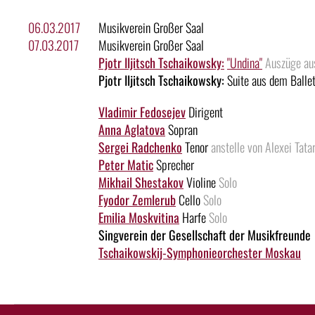
06.03.2017
Musikverein Großer Saal
07.03.2017
Musikverein Großer Saal
Pjotr Iljitsch Tschaikowsky:
"Undina"
Auszüge aus
Pjotr Iljitsch Tschaikowsky:
Suite aus dem Balle
Vladimir Fedosejev
Dirigent
Anna Aglatova
Sopran
Sergei Radchenko
Tenor
anstelle von Alexei Tata
Peter Matic
Sprecher
Mikhail Shestakov
Violine
Solo
Fyodor Zemlerub
Cello
Solo
Emilia Moskvitina
Harfe
Solo
Singverein der Gesellschaft der Musikfreunde
Tschaikowskij-Symphonieorchester Moskau