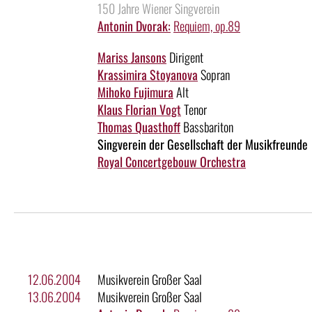
150 Jahre Wiener Singverein
Antonin Dvorak:
Requiem, op.89
Mariss Jansons
Dirigent
Krassimira Stoyanova
Sopran
Mihoko Fujimura
Alt
Klaus Florian Vogt
Tenor
Thomas Quasthoff
Bassbariton
Singverein der Gesellschaft der Musikfreunde
Royal Concertgebouw Orchestra
12.06.2004
Musikverein Großer Saal
13.06.2004
Musikverein Großer Saal