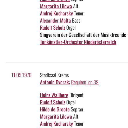
Margarita Lilowa
Alt
Andrej Kucharsky
Tenor
Alexander Malta
Bass
Rudolf Scholz
Orgel
Singverein der Gesellschaft der Musikfreunde
Tonkünstler-Orchester Niederösterreich
11.05.1976
Stadtsaal Krems
Antonin Dvorak:
Requiem, op.89
Heinz Wallberg
Dirigent
Rudolf Scholz
Orgel
Hilde de Groote
Sopran
Margarita Lilowa
Alt
Andrej Kucharsky
Tenor