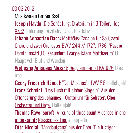
03.03.2012
Musikverein Großer Saal
Joseph Haydn:
Die Schöpfung, Oratorium in 3 Teilen, Hob.
XXI:2
Einleitung, Rezitativ, Chor, Rezitativ
Johann Sebastian Bach:
Matthäus-Passion für Soli, zwei
Chöre und zwei Orchester BWV 244 // 1727, 1736, "Passio
Domini nostri J.C. secundum Evangelistam Matthaeum"
O
Haupt voll Blut und Wunden
Wolfgang Amadeus Mozart:
Requiem d-moll KV 626
Dies
irae
Georg Friedrich Händel:
"Der Messias", HWV 56
Hallelujah!
Franz Schmidt:
"Das Buch mit sieben Siegeln". Aus der
Offenbarung des Johannes - Oratorium für Solisten, Chor,
Orchester und Orgel
Hallelujah!
Thomas Ravenscroft:
A round of three country dances in one
unbekannt:
Russisches Lied
a cappella
Otto Nicolai:
"Mondaufgang" aus der Oper "Die lustigen