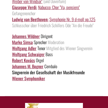
Weiber von Windsor"
(und Ouvertüre)
Giuseppe Verdi:
Nabucco: Chor "Va, pensiero"
Gefangenenchor
Ludwig van Beethoven:
Symphonie Nr. 9 d-moll op.125
Schlusschor über Friedrich Schillers Ode "An die Freude"
Johannes Wildner
Dirigent
Marko Simsa
Sprecher
Moderation
Wolfgang Adler
Tenor
Mitglied des Wiener Singverein
Wolfgang Schwaiger
Bass
Robert Kovács
Orgel
Johannes M. Bogner
Cembalo
Singverein der Gesellschaft der Musikfreunde
Wiener Symphoniker