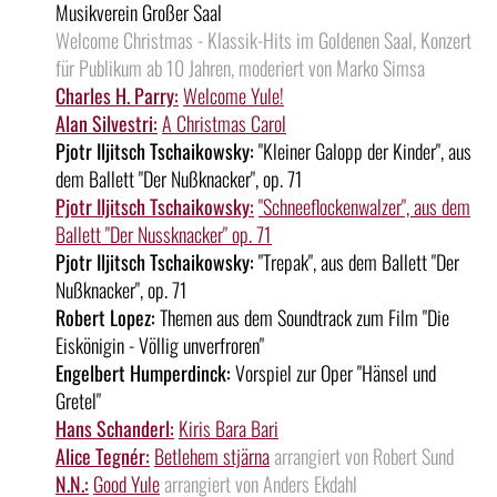
Musikverein Großer Saal
Welcome Christmas - Klassik-Hits im Goldenen Saal, Konzert
für Publikum ab 10 Jahren, moderiert von Marko Simsa
Charles H. Parry:
Welcome Yule!
Alan Silvestri:
A Christmas Carol
Pjotr Iljitsch Tschaikowsky:
"Kleiner Galopp der Kinder", aus
dem Ballett "Der Nußknacker", op. 71
Pjotr Iljitsch Tschaikowsky:
"Schneeflockenwalzer", aus dem
Ballett "Der Nussknacker" op. 71
Pjotr Iljitsch Tschaikowsky:
"Trepak", aus dem Ballett "Der
Nußknacker", op. 71
Robert Lopez:
Themen aus dem Soundtrack zum Film "Die
Eiskönigin - Völlig unverfroren"
Engelbert Humperdinck:
Vorspiel zur Oper "Hänsel und
Gretel"
Hans Schanderl:
Kiris Bara Bari
Alice Tegnér:
Betlehem stjärna
arrangiert von Robert Sund
N.N.:
Good Yule
arrangiert von Anders Ekdahl