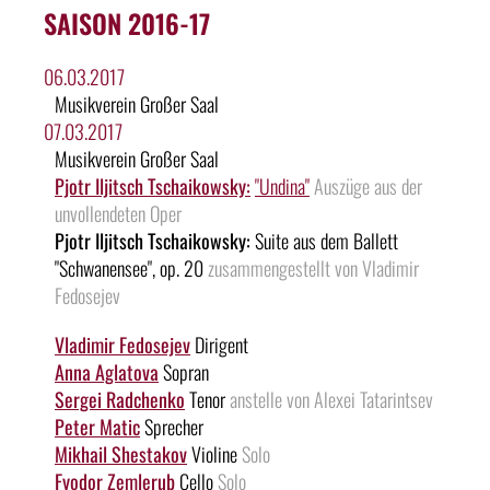
SAISON 2016-17
06.03.2017
Musikverein Großer Saal
07.03.2017
Musikverein Großer Saal
Pjotr Iljitsch Tschaikowsky:
"Undina"
Auszüge aus der
unvollendeten Oper
Pjotr Iljitsch Tschaikowsky:
Suite aus dem Ballett
"Schwanensee", op. 20
zusammengestellt von Vladimir
Fedosejev
Vladimir Fedosejev
Dirigent
Anna Aglatova
Sopran
Sergei Radchenko
Tenor
anstelle von Alexei Tatarintsev
Peter Matic
Sprecher
Mikhail Shestakov
Violine
Solo
Fyodor Zemlerub
Cello
Solo