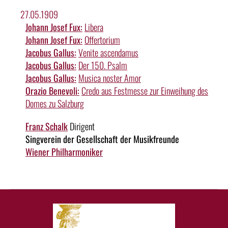
27.05.1909
Johann Josef Fux:
Libera
Johann Josef Fux:
Offertorium
Jacobus Gallus:
Venite ascendamus
Jacobus Gallus:
Der 150. Psalm
Jacobus Gallus:
Musica noster Amor
Orazio Benevoli:
Credo aus Festmesse zur Einweihung des
Domes zu Salzburg
Franz Schalk
Dirigent
Singverein der Gesellschaft der Musikfreunde
Wiener Philharmoniker