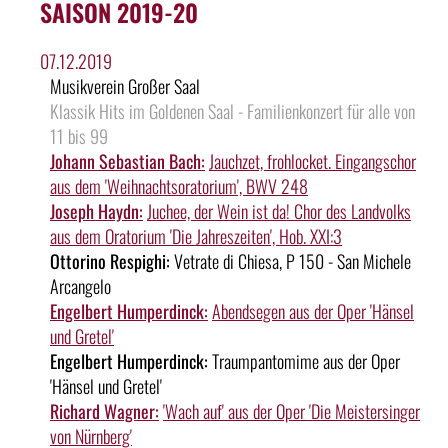
SAISON 2019-20
07.12.2019
Musikverein Großer Saal
Klassik Hits im Goldenen Saal - Familienkonzert für alle von
11 bis 99
Johann Sebastian Bach:
Jauchzet, frohlocket. Eingangschor
aus dem 'Weihnachtsoratorium', BWV 248
Joseph Haydn:
Juchee, der Wein ist da! Chor des Landvolks
aus dem Oratorium 'Die Jahreszeiten', Hob. XXI:3
Ottorino Respighi:
Vetrate di Chiesa, P 150 - San Michele
Arcangelo
Engelbert Humperdinck:
Abendsegen aus der Oper 'Hänsel
und Gretel'
Engelbert Humperdinck:
Traumpantomime aus der Oper
'Hänsel und Gretel'
Richard Wagner:
'Wach auf' aus der Oper 'Die Meistersinger
von Nürnberg'