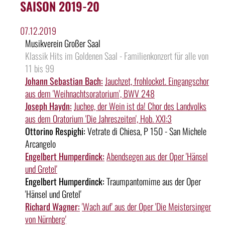
SAISON 2019-20
07.12.2019
Musikverein Großer Saal
Klassik Hits im Goldenen Saal - Familienkonzert für alle von
11 bis 99
Johann Sebastian Bach:
Jauchzet, frohlocket. Eingangschor
aus dem 'Weihnachtsoratorium', BWV 248
Joseph Haydn:
Juchee, der Wein ist da! Chor des Landvolks
aus dem Oratorium 'Die Jahreszeiten', Hob. XXI:3
Ottorino Respighi:
Vetrate di Chiesa, P 150 - San Michele
Arcangelo
Engelbert Humperdinck:
Abendsegen aus der Oper 'Hänsel
und Gretel'
Engelbert Humperdinck:
Traumpantomime aus der Oper
'Hänsel und Gretel'
Richard Wagner:
'Wach auf' aus der Oper 'Die Meistersinger
von Nürnberg'