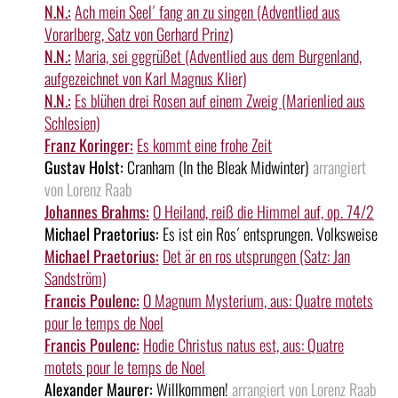
N.N.:
Ach mein Seel´ fang an zu singen (Adventlied aus
Vorarlberg, Satz von Gerhard Prinz)
N.N.:
Maria, sei gegrüßet (Adventlied aus dem Burgenland,
aufgezeichnet von Karl Magnus Klier)
N.N.:
Es blühen drei Rosen auf einem Zweig (Marienlied aus
Schlesien)
Franz Koringer:
Es kommt eine frohe Zeit
Gustav Holst:
Cranham (In the Bleak Midwinter)
arrangiert
von Lorenz Raab
Johannes Brahms:
O Heiland, reiß die Himmel auf, op. 74/2
Michael Praetorius:
Es ist ein Ros´ entsprungen. Volksweise
Michael Praetorius:
Det är en ros utsprungen (Satz: Jan
Sandström)
Francis Poulenc:
O Magnum Mysterium, aus: Quatre motets
pour le temps de Noel
Francis Poulenc:
Hodie Christus natus est, aus: Quatre
motets pour le temps de Noel
Alexander Maurer:
Willkommen!
arrangiert von Lorenz Raab