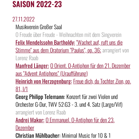
SAISON 2022-23
27.11.2022
Musikverein Großer Saal
O Freude über Freude - Weihnachten mit dem Singverein
Felix Mendelssohn Bartholdy:
"Wachet auf, ruft uns die
Stimme" aus dem Oratorium "Paulus", op. 36;
arrangiert von
Lorenz Raab
Manfred Länger:
O Orient. O-Antiphon für den 21. Dezember
aus "Advent Antiphons" (Uraufführung)
Heinrich von Herzogenburg:
Freue dich, du Tochter Zion, op.
81, I/1
Georg Philipp Telemann:
Konzert für zwei Violen und
Orchester G-Dur, TWV 52:G3 - 3. und 4. Satz (Large/Vif)
arrangiert von Lorenz Raab
Andrej Makor:
O Emmanuel. O-Antiphon für den 23.
Dezember
Christian Mühlbacher:
Minimal Music for 10 & 1