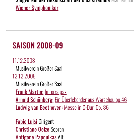
Wiener Symphoniker
SAISON 2008-09
11.12.2008
Musikverein Großer Saal
12.12.2008
Musikverein Großer Saal
Frank Martin:
In terra pax
Arnold Schönberg:
Ein Überlebender aus Warschau op.46
Ludwig van Beethoven:
Messe in C-Dur, Op. 86
Fabio Luisi
Dirigent
Christiane Oelze
Sopran
Antigone Papoulkas
Alt