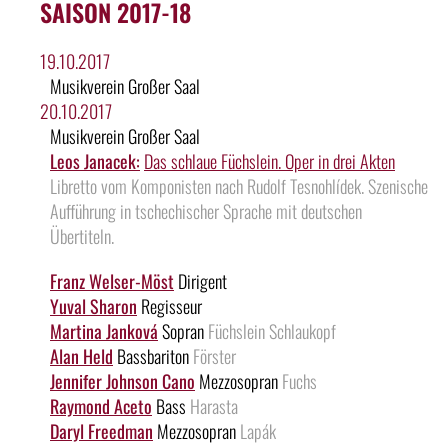
SAISON 2017-18
19.10.2017
Musikverein Großer Saal
20.10.2017
Musikverein Großer Saal
Leos Janacek:
Das schlaue Füchslein. Oper in drei Akten
Libretto vom Komponisten nach Rudolf Tesnohlídek. Szenische
Aufführung in tschechischer Sprache mit deutschen
Übertiteln.
Franz Welser-Möst
Dirigent
Yuval Sharon
Regisseur
Martina Janková
Sopran
Füchslein Schlaukopf
Alan Held
Bassbariton
Förster
Jennifer Johnson Cano
Mezzosopran
Fuchs
Raymond Aceto
Bass
Harasta
Daryl Freedman
Mezzosopran
Lapák