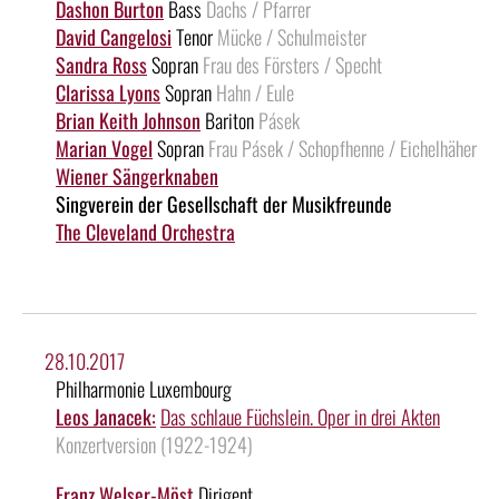
Dashon Burton
Bass
Dachs / Pfarrer
David Cangelosi
Tenor
Mücke / Schulmeister
Sandra Ross
Sopran
Frau des Försters / Specht
Clarissa Lyons
Sopran
Hahn / Eule
Brian Keith Johnson
Bariton
Pásek
Marian Vogel
Sopran
Frau Pásek / Schopfhenne / Eichelhäher
Wiener Sängerknaben
Singverein der Gesellschaft der Musikfreunde
The Cleveland Orchestra
28.10.2017
Philharmonie Luxembourg
Leos Janacek:
Das schlaue Füchslein. Oper in drei Akten
Konzertversion (1922-1924)
Franz Welser-Möst
Dirigent