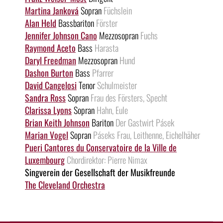
Martina Janková
Sopran
Füchslein
Alan Held
Bassbariton
Förster
Jennifer Johnson Cano
Mezzosopran
Fuchs
Raymond Aceto
Bass
Harasta
Daryl Freedman
Mezzosopran
Hund
Dashon Burton
Bass
Pfarrer
David Cangelosi
Tenor
Schulmeister
Sandra Ross
Sopran
Frau des Försters, Specht
Clarissa Lyons
Sopran
Hahn, Eule
Brian Keith Johnson
Bariton
Der Gastwirt Pásek
Marian Vogel
Sopran
Páseks Frau, Leithenne, Eichelhäher
Pueri Cantores du Conservatoire de la Ville de
Luxembourg
Chordirektor: Pierre Nimax
Singverein der Gesellschaft der Musikfreunde
The Cleveland Orchestra