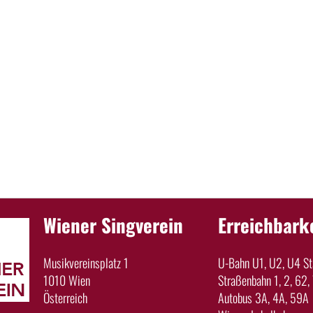
Wiener Singverein
Erreichbark
Musikvereinsplatz 1
U-Bahn U1, U2, U4 Sta
1010 Wien
Straßenbahn 1, 2, 62, 
Österreich
Autobus 3A, 4A, 59A