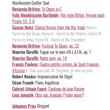
Musikverein Großer Saal
Benjamin Britten:
Te Deum in C
Felix Mendelssohn Bartholdy:
Hör mein Bitten, Hymne nach
Psalm 55, 2-8
Gustav Holst:
Choral Hymns from the Rig-Veda
Hymn I -
Hymn to the Dawn, Hymn II - Hymn to the Waters, Hymn III -
Hymn to Vena, Hymn IV - Hymn of the Travellers
Benjamin Britten:
Festival Te Deum, op. 32
Maurice Duruflé:
Fugue sur le nom d’A.L.A.I.N., op. 7
Maurice Duruflé:
Notre pere, op. 14
Francis Poulenc:
Quatre petites prières de Saint François
d’Assise
II. Tout puissant, III. Seigneur, je vous en prie
Robert Kovács:
Improvisation für Orgel
César Franck:
Panis Angelicus
Gabriel-Urbain Fauré:
Cantique de Jean Racine
Leos Janacek:
Otce nás. Kantate ("Vater unser")
Johannes Prinz
Dirigent