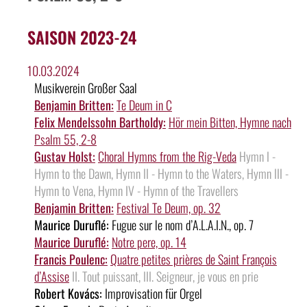
SAISON 2023-24
10.03.2024
Musikverein Großer Saal
Benjamin Britten:
Te Deum in C
Felix Mendelssohn Bartholdy:
Hör mein Bitten, Hymne nach
Psalm 55, 2-8
Gustav Holst:
Choral Hymns from the Rig-Veda
Hymn I -
Hymn to the Dawn, Hymn II - Hymn to the Waters, Hymn III -
Hymn to Vena, Hymn IV - Hymn of the Travellers
Benjamin Britten:
Festival Te Deum, op. 32
Maurice Duruflé:
Fugue sur le nom d’A.L.A.I.N., op. 7
Maurice Duruflé:
Notre pere, op. 14
Francis Poulenc:
Quatre petites prières de Saint François
d’Assise
II. Tout puissant, III. Seigneur, je vous en prie
Robert Kovács:
Improvisation für Orgel