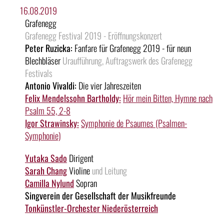
16.08.2019
Grafenegg
Grafenegg Festival 2019 - Eröffnungskonzert
Peter Ruzicka:
Fanfare für Grafenegg 2019 - für neun
Blechbläser
Uraufführung, Auftragswerk des Grafenegg
Festivals
Antonio Vivaldi:
Die vier Jahreszeiten
Felix Mendelssohn Bartholdy:
Hör mein Bitten, Hymne nach
Psalm 55, 2-8
Igor Strawinsky:
Symphonie de Psaumes (Psalmen-
Symphonie)
Yutaka Sado
Dirigent
Sarah Chang
Violine
und Leitung
Camilla Nylund
Sopran
Singverein der Gesellschaft der Musikfreunde
Tonkünstler-Orchester Niederösterreich