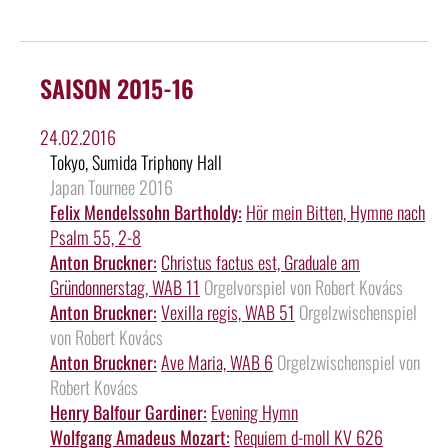
SAISON 2015-16
24.02.2016
Tokyo, Sumida Triphony Hall
Japan Tournee 2016
Felix Mendelssohn Bartholdy:
Hör mein Bitten, Hymne nach
Psalm 55, 2-8
Anton Bruckner:
Christus factus est, Graduale am
Gründonnerstag, WAB 11
Orgelvorspiel von Robert Kovács
Anton Bruckner:
Vexilla regis, WAB 51
Orgelzwischenspiel
von Robert Kovács
Anton Bruckner:
Ave Maria, WAB 6
Orgelzwischenspiel von
Robert Kovács
Henry Balfour Gardiner:
Evening Hymn
Wolfgang Amadeus Mozart:
Requiem d-moll KV 626