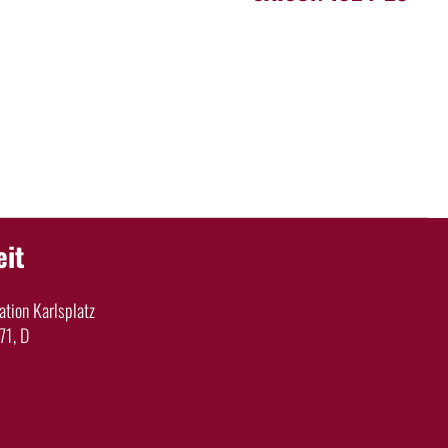
eit
tion Karlsplatz
71, D