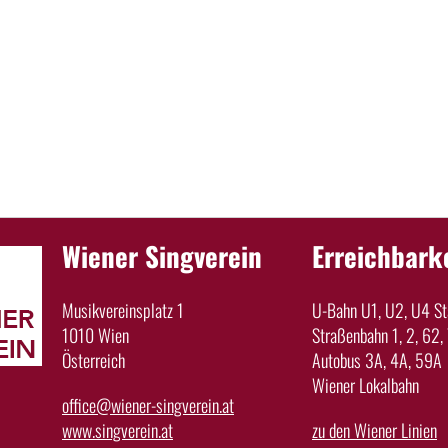
Wiener Singverein
Erreichbark
Musikvereinsplatz 1
U-Bahn U1, U2, U4 Sta
1010 Wien
Straßenbahn 1, 2, 62, 
Österreich
Autobus 3A, 4A, 59A
Wiener Lokalbahn
office@wiener-singverein.at
www.singverein.at
zu den Wiener Linien