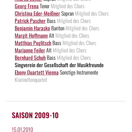
Georg Frena
Tenor
Mitglied des Chors
Christina Eder-Meißner
Sopran
Mitglied des Chors
Patrick Pascher
Bass
Mitglied des Chors
Benjamin Harasko
Bariton
Mitglied des Chors
Margit Hoffmann
Alt
Mitglied des Chors
Matthias Poglitsch
Bass
Mitglied des Chors
Marianne Feiler
Alt
Mitglied des Chors
Bernhard Schuh
Bass
Mitglied des Chors
Singverein der Gesellschaft der Musikfreunde
Ebony Quartett Vienna
Sonstige Instrumente
Klarinettenquartet
SAISON 2009-10
15.01.2010