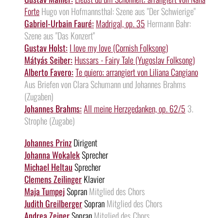
Forte
Hugo von Hofmannsthal: Szene aus "Der Schwierige"
Gabriel-Urbain Fauré:
Madrigal, op. 35
Hermann Bahr:
Szene aus "Das Konzert"
Gustav Holst:
I love my love (Cornish Folksong)
Mátyás Seiber:
Hussars - Fairy Tale (Yugoslav Folksong)
Alberto Favero:
Te quiero; arrangiert von Liliana Cangiano
Aus Briefen von Clara Schumann und Johannes Brahms
(Zugaben)
Johannes Brahms:
All meine Herzgedanken, op. 62/5
3.
Strophe (Zugabe)
Johannes Prinz
Dirigent
Johanna Wokalek
Sprecher
Michael Heltau
Sprecher
Clemens Zeilinger
Klavier
Maja Tumpej
Sopran
Mitglied des Chors
Judith Greilberger
Sopran
Mitglied des Chors
Andrea Zeiner
Sopran
Mitglied des Chors