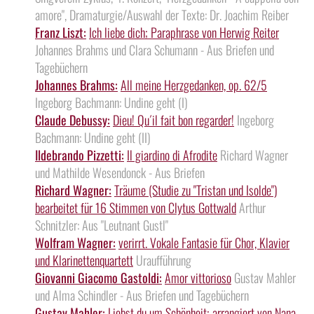
amore", Dramaturgie/Auswahl der Texte: Dr. Joachim Reiber
Franz Liszt:
Ich liebe dich; Paraphrase von Herwig Reiter
Johannes Brahms und Clara Schumann - Aus Briefen und
Tagebüchern
Johannes Brahms:
All meine Herzgedanken, op. 62/5
Ingeborg Bachmann: Undine geht (I)
Claude Debussy:
Dieu! Qu´il fait bon regarder!
Ingeborg
Bachmann: Undine geht (II)
Ildebrando Pizzetti:
Il giardino di Afrodite
Richard Wagner
und Mathilde Wesendonck - Aus Briefen
Richard Wagner:
Träume (Studie zu "Tristan und Isolde")
bearbeitet für 16 Stimmen von Clytus Gottwald
Arthur
Schnitzler: Aus "Leutnant Gustl"
Wolfram Wagner:
verirrt. Vokale Fantasie für Chor, Klavier
und Klarinettenquartett
Uraufführung
Giovanni Giacomo Gastoldi:
Amor vittorioso
Gustav Mahler
und Alma Schindler - Aus Briefen und Tagebüchern
Gustav Mahler:
Liebst du um Schönheit; arrangiert von Nana