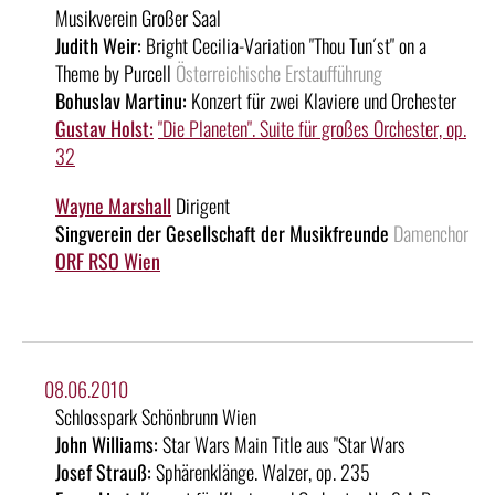
Musikverein Großer Saal
Judith Weir:
Bright Cecilia-Variation "Thou Tun´st" on a
Theme by Purcell
Österreichische Erstaufführung
Bohuslav Martinu:
Konzert für zwei Klaviere und Orchester
Gustav Holst:
"Die Planeten". Suite für großes Orchester, op.
32
Wayne Marshall
Dirigent
Singverein der Gesellschaft der Musikfreunde
Damenchor
ORF RSO Wien
08.06.2010
Schlosspark Schönbrunn Wien
John Williams:
Star Wars Main Title aus "Star Wars
Josef Strauß:
Sphärenklänge. Walzer, op. 235