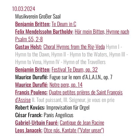
10.03.2024
Musikverein Großer Saal
Benjamin Britten:
Te Deum in C
Felix Mendelssohn Bartholdy:
Hör mein Bitten, Hymne nach
Psalm 55, 2-8
Gustav Holst:
Choral Hymns from the Rig-Veda
Hymn I -
Hymn to the Dawn, Hymn II - Hymn to the Waters, Hymn III -
Hymn to Vena, Hymn IV - Hymn of the Travellers
Benjamin Britten:
Festival Te Deum, op. 32
Maurice Duruflé:
Fugue sur le nom d’A.L.A.I.N., op. 7
Maurice Duruflé:
Notre pere, op. 14
Francis Poulenc:
Quatre petites prières de Saint François
d’Assise
II. Tout puissant, III. Seigneur, je vous en prie
Robert Kovács:
Improvisation für Orgel
César Franck:
Panis Angelicus
Gabriel-Urbain Fauré:
Cantique de Jean Racine
Leos Janacek:
Otce nás. Kantate ("Vater unser")