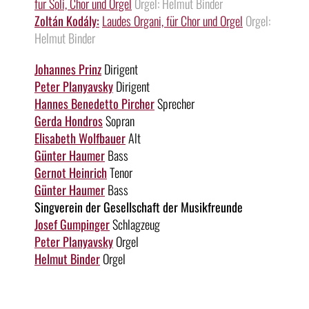
für Soli, Chor und Orgel
Orgel: Helmut Binder
Zoltán Kodály:
Laudes Organi, für Chor und Orgel
Orgel:
Helmut Binder
Johannes Prinz
Dirigent
Peter Planyavsky
Dirigent
Hannes Benedetto Pircher
Sprecher
Gerda Hondros
Sopran
Elisabeth Wolfbauer
Alt
Günter Haumer
Bass
Gernot Heinrich
Tenor
Günter Haumer
Bass
Singverein der Gesellschaft der Musikfreunde
Josef Gumpinger
Schlagzeug
Peter Planyavsky
Orgel
Helmut Binder
Orgel