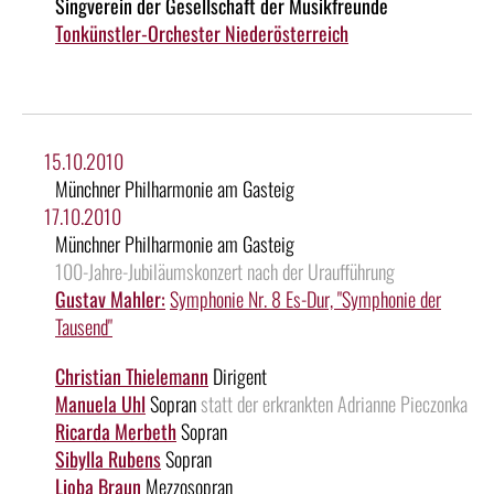
Singverein der Gesellschaft der Musikfreunde
Tonkünstler-Orchester Niederösterreich
15.10.2010
Münchner Philharmonie am Gasteig
17.10.2010
Münchner Philharmonie am Gasteig
100-Jahre-Jubiläumskonzert nach der Uraufführung
Gustav Mahler:
Symphonie Nr. 8 Es-Dur, "Symphonie der
Tausend"
Christian Thielemann
Dirigent
Manuela Uhl
Sopran
statt der erkrankten Adrianne Pieczonka
Ricarda Merbeth
Sopran
Sibylla Rubens
Sopran
Lioba Braun
Mezzosopran