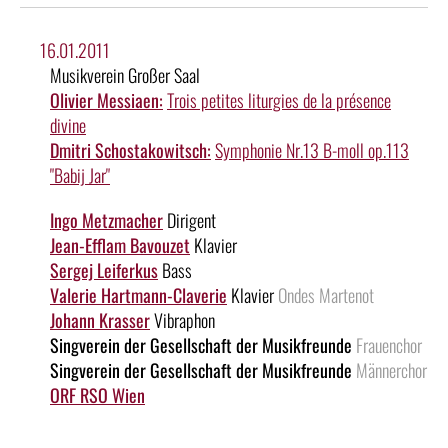
16.01.2011
Musikverein Großer Saal
Olivier Messiaen:
Trois petites liturgies de la présence
divine
Dmitri Schostakowitsch:
Symphonie Nr.13 B-moll op.113
"Babij Jar"
Ingo Metzmacher
Dirigent
Jean-Efflam Bavouzet
Klavier
Sergej Leiferkus
Bass
Valerie Hartmann-Claverie
Klavier
Ondes Martenot
Johann Krasser
Vibraphon
Singverein der Gesellschaft der Musikfreunde
Frauenchor
Singverein der Gesellschaft der Musikfreunde
Männerchor
ORF RSO Wien