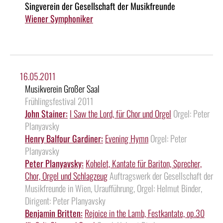
Singverein der Gesellschaft der Musikfreunde
Wiener Symphoniker
16.05.2011
Musikverein Großer Saal
Frühlingsfestival 2011
John Stainer:
I Saw the Lord, für Chor und Orgel
Orgel: Peter
Planyavsky
Henry Balfour Gardiner:
Evening Hymn
Orgel: Peter
Planyavsky
Peter Planyavsky:
Kohelet, Kantate für Bariton, Sprecher,
Chor, Orgel und Schlagzeug
Auftragswerk der Gesellschaft der
Musikfreunde in Wien, Uraufführung, Orgel: Helmut Binder,
Dirigent: Peter Planyavsky
Benjamin Britten:
Rejoice in the Lamb, Festkantate, op.30