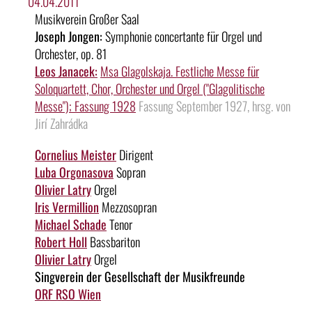
04.04.2011
Musikverein Großer Saal
Joseph Jongen:
Symphonie concertante für Orgel und
Orchester, op. 81
Leos Janacek:
Msa Glagolskaja. Festliche Messe für
Soloquartett, Chor, Orchester und Orgel ("Glagolitische
Messe"); Fassung 1928
Fassung September 1927, hrsg. von
Jirí Zahrádka
Cornelius Meister
Dirigent
Luba Orgonasova
Sopran
Olivier Latry
Orgel
Iris Vermillion
Mezzosopran
Michael Schade
Tenor
Robert Holl
Bassbariton
Olivier Latry
Orgel
Singverein der Gesellschaft der Musikfreunde
ORF RSO Wien