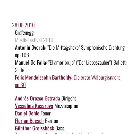
28.08.2010
Grafenegg
Musik-Festival 2010
Antonin Dvorak:
"Die Mittagshexe" Symphonische Dichtung
op. 108
Manuel De Falla:
"El amor brujo" ("Der Liebeszauber") Ballett-
Suite
Felix Mendelssohn Bartholdy:
Die erste Walpurgisnacht
op.60
Andrés Orozco-Estrada
Dirigent
Vesselina Kasarova
Mezzosopran
Daniel Behle
Tenor
Florian Boesch
Bariton
Günther Groissböck
Bass