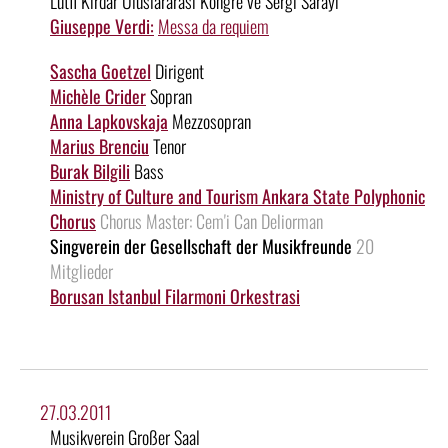
Lütfi Kirdar Uluslararasi Kongre ve Sergi Sarayi
Giuseppe Verdi:
Messa da requiem
Sascha Goetzel
Dirigent
Michèle Crider
Sopran
Anna Lapkovskaja
Mezzosopran
Marius Brenciu
Tenor
Burak Bilgili
Bass
Ministry of Culture and Tourism Ankara State Polyphonic
Chorus
Chorus Master: Cem'i Can Deliorman
Singverein der Gesellschaft der Musikfreunde
20
Mitglieder
Borusan Istanbul Filarmoni Orkestrasi
27.03.2011
Musikverein Großer Saal