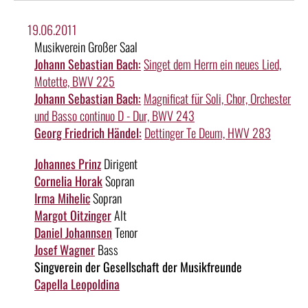
19.06.2011
Musikverein Großer Saal
Johann Sebastian Bach:
Singet dem Herrn ein neues Lied,
Motette, BWV 225
Johann Sebastian Bach:
Magnificat für Soli, Chor, Orchester
und Basso continuo D - Dur, BWV 243
Georg Friedrich Händel:
Dettinger Te Deum, HWV 283
Johannes Prinz
Dirigent
Cornelia Horak
Sopran
Irma Mihelic
Sopran
Margot Oitzinger
Alt
Daniel Johannsen
Tenor
Josef Wagner
Bass
Singverein der Gesellschaft der Musikfreunde
Capella Leopoldina