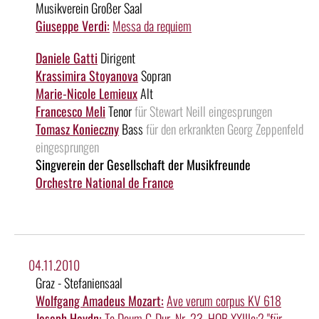
Musikverein Großer Saal
Giuseppe Verdi:
Messa da requiem
Daniele Gatti
Dirigent
Krassimira Stoyanova
Sopran
Marie-Nicole Lemieux
Alt
Francesco Meli
Tenor
für Stewart Neill eingesprungen
Tomasz Konieczny
Bass
für den erkrankten Georg Zeppenfeld
eingesprungen
Singverein der Gesellschaft der Musikfreunde
Orchestre National de France
04.11.2010
Graz - Stefaniensaal
Wolfgang Amadeus Mozart:
Ave verum corpus KV 618
Joseph Haydn:
Te Deum C-Dur, Nr. 23, HOB XXIIIc:2 "für