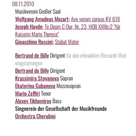
08.11.2010
Musikverein Großer Saal
Wolfgang Amadeus Mozart:
Ave verum corpus KV 618
Joseph Haydn:
Te Deum C-Dur, Nr. 23, HOB XXIIIc:2 "für
Kaiserin Marie Therese"
Gioacchino Rossini:
Stabat Mater
Bertrand de Billy
Dirigent
für den erkrankten Riccardo Muti
eingesprungen
Bertrand de Billy
Dirigent
Krassimira Stoyanova
Sopran
Ekaterina Gubanova
Mezzosopran
Mario Zeffiri
Tenor
Alexey Tikhomirov
Bass
Singverein der Gesellschaft der Musikfreunde
Orchestra Cherubini