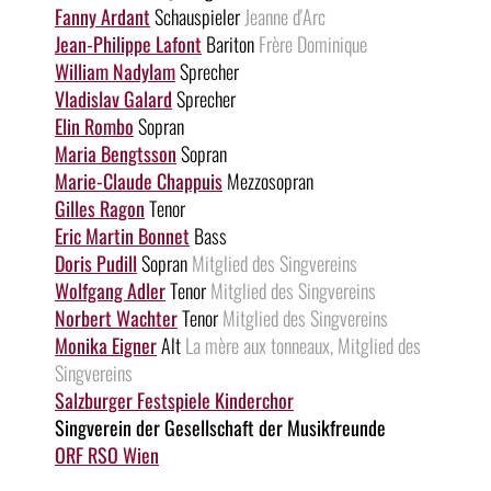
Fanny Ardant
Schauspieler
Jeanne d'Arc
Jean-Philippe Lafont
Bariton
Frère Dominique
William Nadylam
Sprecher
Vladislav Galard
Sprecher
Elin Rombo
Sopran
Maria Bengtsson
Sopran
Marie-Claude Chappuis
Mezzosopran
Gilles Ragon
Tenor
Eric Martin Bonnet
Bass
Doris Pudill
Sopran
Mitglied des Singvereins
Wolfgang Adler
Tenor
Mitglied des Singvereins
Norbert Wachter
Tenor
Mitglied des Singvereins
Monika Eigner
Alt
La mère aux tonneaux, Mitglied des
Singvereins
Salzburger Festspiele Kinderchor
Singverein der Gesellschaft der Musikfreunde
ORF RSO Wien