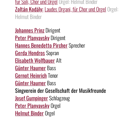
für Soli, Chor und Orgel
Orgel: Helmut Binder
Zoltán Kodály:
Laudes Organi, für Chor und Orgel
Orgel:
Helmut Binder
Johannes Prinz
Dirigent
Peter Planyavsky
Dirigent
Hannes Benedetto Pircher
Sprecher
Gerda Hondros
Sopran
Elisabeth Wolfbauer
Alt
Günter Haumer
Bass
Gernot Heinrich
Tenor
Günter Haumer
Bass
Singverein der Gesellschaft der Musikfreunde
Josef Gumpinger
Schlagzeug
Peter Planyavsky
Orgel
Helmut Binder
Orgel