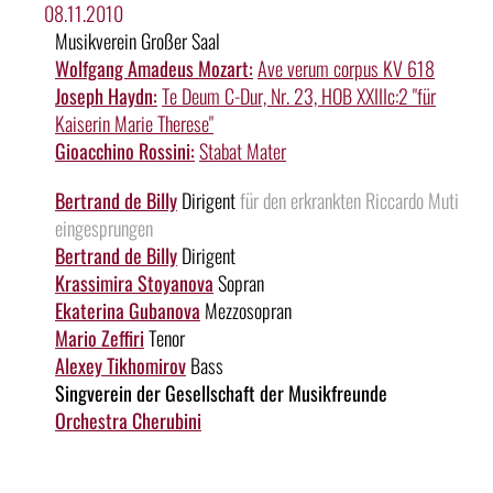
08.11.2010
Musikverein Großer Saal
Wolfgang Amadeus Mozart:
Ave verum corpus KV 618
Joseph Haydn:
Te Deum C-Dur, Nr. 23, HOB XXIIIc:2 "für
Kaiserin Marie Therese"
Gioacchino Rossini:
Stabat Mater
Bertrand de Billy
Dirigent
für den erkrankten Riccardo Muti
eingesprungen
Bertrand de Billy
Dirigent
Krassimira Stoyanova
Sopran
Ekaterina Gubanova
Mezzosopran
Mario Zeffiri
Tenor
Alexey Tikhomirov
Bass
Singverein der Gesellschaft der Musikfreunde
Orchestra Cherubini