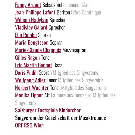
Fanny Ardant
Schauspieler
Jeanne d'Arc
Jean-Philippe Lafont
Bariton
Frère Dominique
William Nadylam
Sprecher
Vladislav Galard
Sprecher
Elin Rombo
Sopran
Maria Bengtsson
Sopran
Marie-Claude Chappuis
Mezzosopran
Gilles Ragon
Tenor
Eric Martin Bonnet
Bass
Doris Pudill
Sopran
Mitglied des Singvereins
Wolfgang Adler
Tenor
Mitglied des Singvereins
Norbert Wachter
Tenor
Mitglied des Singvereins
Monika Eigner
Alt
La mère aux tonneaux, Mitglied des
Singvereins
Salzburger Festspiele Kinderchor
Singverein der Gesellschaft der Musikfreunde
ORF RSO Wien