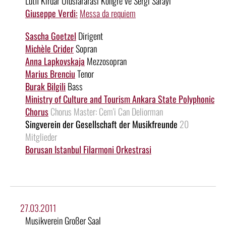
Lütfi Kirdar Uluslararasi Kongre ve Sergi Sarayi
Giuseppe Verdi:
Messa da requiem
Sascha Goetzel
Dirigent
Michèle Crider
Sopran
Anna Lapkovskaja
Mezzosopran
Marius Brenciu
Tenor
Burak Bilgili
Bass
Ministry of Culture and Tourism Ankara State Polyphonic
Chorus
Chorus Master: Cem'i Can Deliorman
Singverein der Gesellschaft der Musikfreunde
20
Mitglieder
Borusan Istanbul Filarmoni Orkestrasi
27.03.2011
Musikverein Großer Saal