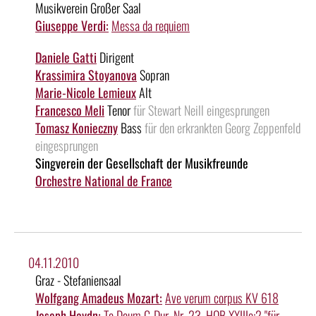
Musikverein Großer Saal
Giuseppe Verdi:
Messa da requiem
Daniele Gatti
Dirigent
Krassimira Stoyanova
Sopran
Marie-Nicole Lemieux
Alt
Francesco Meli
Tenor
für Stewart Neill eingesprungen
Tomasz Konieczny
Bass
für den erkrankten Georg Zeppenfeld
eingesprungen
Singverein der Gesellschaft der Musikfreunde
Orchestre National de France
04.11.2010
Graz - Stefaniensaal
Wolfgang Amadeus Mozart:
Ave verum corpus KV 618
Joseph Haydn:
Te Deum C-Dur, Nr. 23, HOB XXIIIc:2 "für