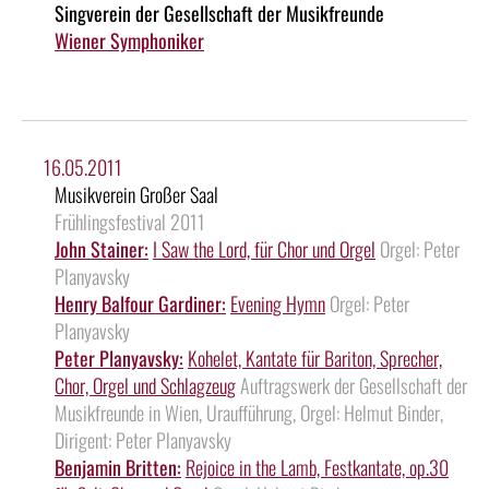
Singverein der Gesellschaft der Musikfreunde
Wiener Symphoniker
16.05.2011
Musikverein Großer Saal
Frühlingsfestival 2011
John Stainer:
I Saw the Lord, für Chor und Orgel
Orgel: Peter
Planyavsky
Henry Balfour Gardiner:
Evening Hymn
Orgel: Peter
Planyavsky
Peter Planyavsky:
Kohelet, Kantate für Bariton, Sprecher,
Chor, Orgel und Schlagzeug
Auftragswerk der Gesellschaft der
Musikfreunde in Wien, Uraufführung, Orgel: Helmut Binder,
Dirigent: Peter Planyavsky
Benjamin Britten:
Rejoice in the Lamb, Festkantate, op.30