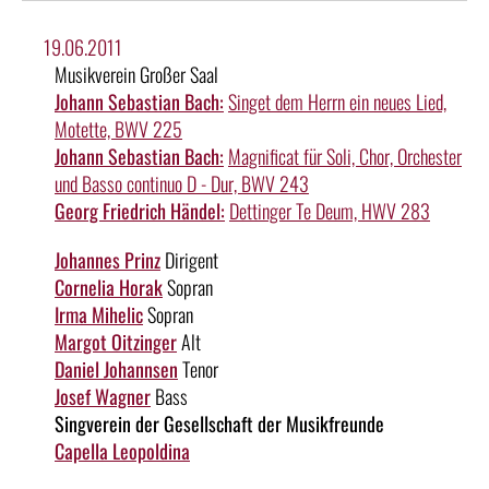
19.06.2011
Musikverein Großer Saal
Johann Sebastian Bach:
Singet dem Herrn ein neues Lied,
Motette, BWV 225
Johann Sebastian Bach:
Magnificat für Soli, Chor, Orchester
und Basso continuo D - Dur, BWV 243
Georg Friedrich Händel:
Dettinger Te Deum, HWV 283
Johannes Prinz
Dirigent
Cornelia Horak
Sopran
Irma Mihelic
Sopran
Margot Oitzinger
Alt
Daniel Johannsen
Tenor
Josef Wagner
Bass
Singverein der Gesellschaft der Musikfreunde
Capella Leopoldina