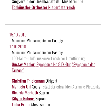
Singverein der Gesellschaft der Musikfreunde
Tonkünstler-Orchester Niederösterreich
15.10.2010
Münchner Philharmonie am Gasteig
17.10.2010
Münchner Philharmonie am Gasteig
100-Jahre-Jubiläumskonzert nach der Uraufführung
Gustav Mahler:
Symphonie Nr. 8 Es-Dur, "Symphonie der
Tausend"
Christian Thielemann
Dirigent
Manuela Uhl
Sopran
statt der erkrankten Adrianne Pieczonka
Ricarda Merbeth
Sopran
Sibylla Rubens
Sopran
Lioba Braun
Mezzosopran