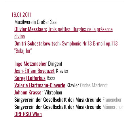
16.01.2011
Musikverein Großer Saal
Olivier Messiaen:
Trois petites liturgies de la présence
divine
Dmitri Schostakowitsch:
Symphonie Nr.13 B-moll op.113
"Babij Jar"
Ingo Metzmacher
Dirigent
Jean-Efflam Bavouzet
Klavier
Sergej Leiferkus
Bass
Valerie Hartmann-Claverie
Klavier
Ondes Martenot
Johann Krasser
Vibraphon
Singverein der Gesellschaft der Musikfreunde
Frauenchor
Singverein der Gesellschaft der Musikfreunde
Männerchor
ORF RSO Wien