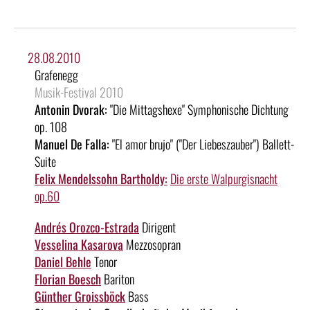
28.08.2010
Grafenegg
Musik-Festival 2010
Antonin Dvorak:
"Die Mittagshexe" Symphonische Dichtung
op. 108
Manuel De Falla:
"El amor brujo" ("Der Liebeszauber") Ballett-
Suite
Felix Mendelssohn Bartholdy:
Die erste Walpurgisnacht
op.60
Andrés Orozco-Estrada
Dirigent
Vesselina Kasarova
Mezzosopran
Daniel Behle
Tenor
Florian Boesch
Bariton
Günther Groissböck
Bass