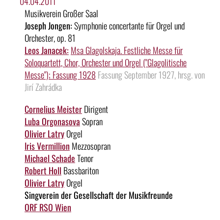
04.04.2011
Musikverein Großer Saal
Joseph Jongen:
Symphonie concertante für Orgel und
Orchester, op. 81
Leos Janacek:
Msa Glagolskaja. Festliche Messe für
Soloquartett, Chor, Orchester und Orgel ("Glagolitische
Messe"); Fassung 1928
Fassung September 1927, hrsg. von
Jirí Zahrádka
Cornelius Meister
Dirigent
Luba Orgonasova
Sopran
Olivier Latry
Orgel
Iris Vermillion
Mezzosopran
Michael Schade
Tenor
Robert Holl
Bassbariton
Olivier Latry
Orgel
Singverein der Gesellschaft der Musikfreunde
ORF RSO Wien