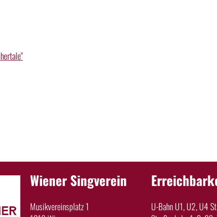
hertale"
Wiener Singverein
Erreichbark
Musikvereinsplatz 1
U-Bahn U1, U2, U4 Sta