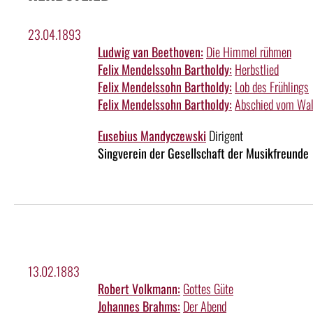
23.04.1893
Ludwig van Beethoven:
Die Himmel rühmen
Felix Mendelssohn Bartholdy:
Herbstlied
Felix Mendelssohn Bartholdy:
Lob des Frühlings
Felix Mendelssohn Bartholdy:
Abschied vom Wa
Eusebius Mandyczewski
Dirigent
Singverein der Gesellschaft der Musikfreunde
13.02.1883
Robert Volkmann:
Gottes Güte
Johannes Brahms:
Der Abend