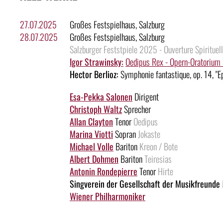
27.07.2025
Großes Festspielhaus, Salzburg
28.07.2025
Großes Festspielhaus, Salzburg
Salzburger Feststpiele 2025 - Ouverture Spirituel
Igor Strawinsky:
Oedipus Rex - Opern-Oratorium i
Hector Berlioz:
Symphonie fantastique, op. 14, "Epi
Esa-Pekka Salonen
Dirigent
Christoph Waltz
Sprecher
Allan Clayton
Tenor
Oedipus
Marina Viotti
Sopran
Jokaste
Michael Volle
Bariton
Kreon / Bote
Albert Dohmen
Bariton
Teiresias
Antonin Rondepierre
Tenor
Hirte
Singverein der Gesellschaft der Musikfreunde
Wiener Philharmoniker