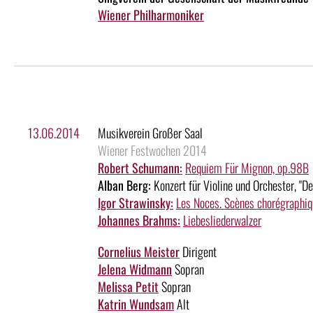
Wiener Philharmoniker
13.06.2014
Musikverein Großer Saal
Wiener Festwochen 2014
Robert Schumann:
Requiem Für Mignon, op.98B
Alban Berg:
Konzert für Violine und Orchester, "
Igor Strawinsky:
Les Noces. Scènes chorégraphiq
Johannes Brahms:
Liebesliederwalzer
Cornelius Meister
Dirigent
Jelena Widmann
Sopran
Melissa Petit
Sopran
Katrin Wundsam
Alt