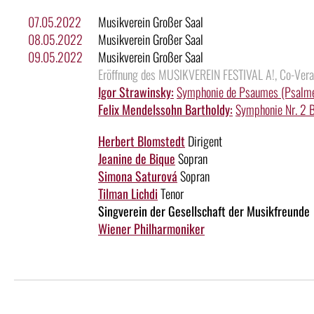
07.05.2022
Musikverein Großer Saal
08.05.2022
Musikverein Großer Saal
09.05.2022
Musikverein Großer Saal
Eröffnung des MUSIKVEREIN FESTIVAL A!, Co-Veran
Igor Strawinsky:
Symphonie de Psaumes (Psalm
Felix Mendelssohn Bartholdy:
Symphonie Nr. 2 B
Herbert Blomstedt
Dirigent
Jeanine de Bique
Sopran
Simona Saturová
Sopran
Tilman Lichdi
Tenor
Singverein der Gesellschaft der Musikfreunde
Wiener Philharmoniker