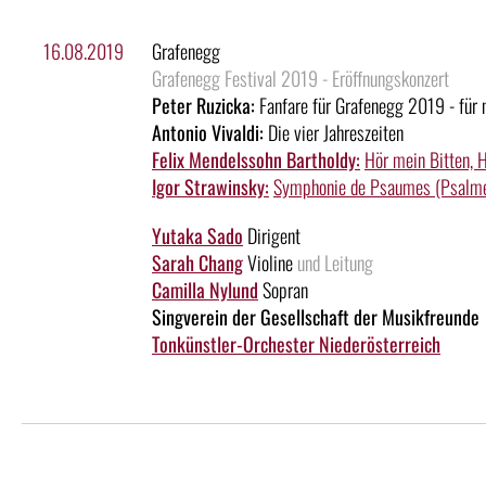
16.08.2019
Grafenegg
Grafenegg Festival 2019 - Eröffnungskonzert
Peter Ruzicka:
Fanfare für Grafenegg 2019 - für 
Antonio Vivaldi:
Die vier Jahreszeiten
Felix Mendelssohn Bartholdy:
Hör mein Bitten,
Igor Strawinsky:
Symphonie de Psaumes (Psalm
Yutaka Sado
Dirigent
Sarah Chang
Violine
und Leitung
Camilla Nylund
Sopran
Singverein der Gesellschaft der Musikfreunde
Tonkünstler-Orchester Niederösterreich