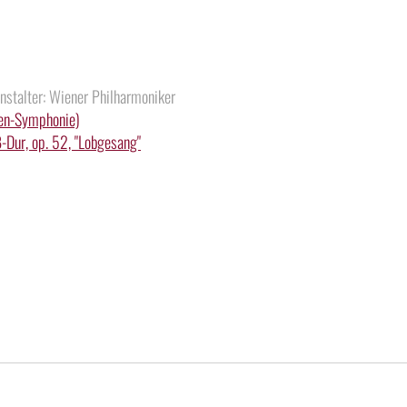
stalter: Wiener Philharmoniker
en-Symphonie)
-Dur, op. 52, "Lobgesang"