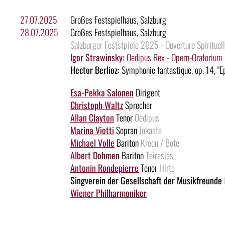
27.07.2025
Großes Festspielhaus, Salzburg
28.07.2025
Großes Festspielhaus, Salzburg
Salzburger Feststpiele 2025 - Ouverture Spirituel
Igor Strawinsky:
Oedipus Rex - Opern-Oratorium i
Hector Berlioz:
Symphonie fantastique, op. 14, "Epi
Esa-Pekka Salonen
Dirigent
Christoph Waltz
Sprecher
Allan Clayton
Tenor
Oedipus
Marina Viotti
Sopran
Jokaste
Michael Volle
Bariton
Kreon / Bote
Albert Dohmen
Bariton
Teiresias
Antonin Rondepierre
Tenor
Hirte
Singverein der Gesellschaft der Musikfreunde
Wiener Philharmoniker