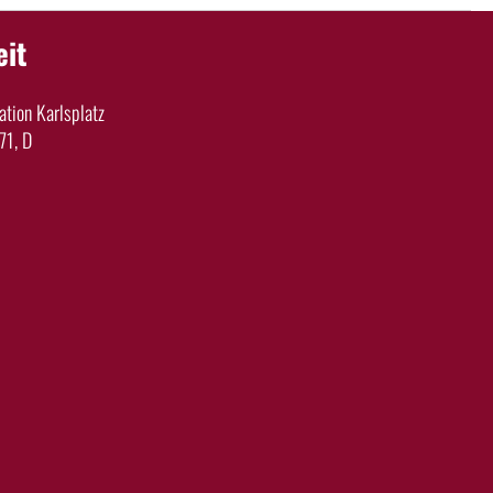
eit
tion Karlsplatz
71, D