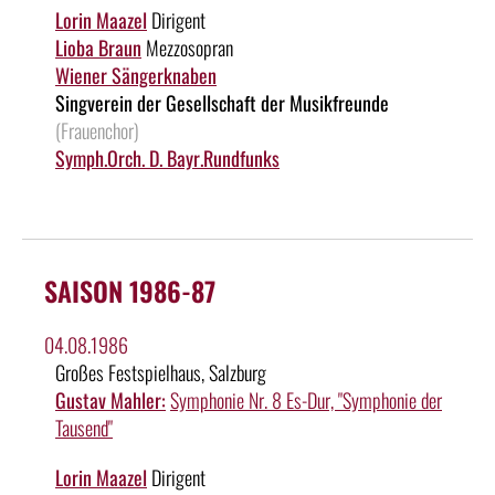
Lorin Maazel
Dirigent
Lioba Braun
Mezzosopran
Wiener Sängerknaben
Singverein der Gesellschaft der Musikfreunde
(Frauenchor)
Symph.Orch. D. Bayr.Rundfunks
SAISON 1986-87
04.08.1986
Großes Festspielhaus, Salzburg
Gustav Mahler:
Symphonie Nr. 8 Es-Dur, "Symphonie der
Tausend"
Lorin Maazel
Dirigent