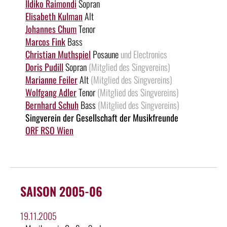
Ildiko Raimondi
Sopran
Elisabeth Kulman
Alt
Johannes Chum
Tenor
Marcos Fink
Bass
Christian Muthspiel
Posaune
und Electronics
Doris Pudill
Sopran
(Mitglied des Singvereins)
Marianne Feiler
Alt
(Mitglied des Singvereins)
Wolfgang Adler
Tenor
(Mitglied des Singvereins)
Bernhard Schuh
Bass
(Mitglied des Singvereins)
Singverein der Gesellschaft der Musikfreunde
ORF RSO Wien
SAISON 2005-06
19.11.2005