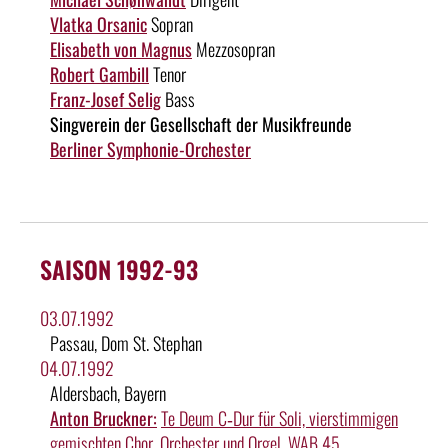
Vlatka Orsanic
Sopran
Elisabeth von Magnus
Mezzosopran
Robert Gambill
Tenor
Franz-Josef Selig
Bass
Singverein der Gesellschaft der Musikfreunde
Berliner Symphonie-Orchester
SAISON 1992-93
03.07.1992
Passau, Dom St. Stephan
04.07.1992
Aldersbach, Bayern
Anton Bruckner:
Te Deum C‑Dur für Soli, vierstimmigen
gemischten Chor, Orchester und Orgel, WAB 45