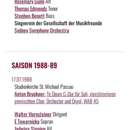
Rosemary Gunn
Alt
Thomas Edmonds
Tenor
Stephen Benett
Bass
Singverein der Gesellschaft der Musikfreunde
Sydney Symphony Orchestra
SAISON 1988-89
17.07.1988
Studienkirche St. Michael Passau
Anton Bruckner:
Te Deum C‑Dur für Soli, vierstimmigen
gemischten Chor, Orchester und Orgel, WAB 45
Walter Hornsteiner
Dirigent
E Towarnicka
Sopran
Jadwiga Stepien
Alt