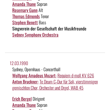
Amanda Thane
Sopran
Rosemary Gunn
Alt
Thomas Edmonds
Tenor
Stephen Benett
Bass
Singverein der Gesellschaft der Musikfreunde
Sydney Symphony Orchestra
12.03.1990
Sydney, Opernhaus - Concerthall
Wolfgang Amadeus Mozart:
Requiem d-moll KV 626
Anton Bruckner:
Te Deum C‑Dur für Soli, vierstimmigen
gemischten Chor, Orchester und Orgel, WAB 45
Erich Bergel
Dirigent
Amanda Thane
Sopran