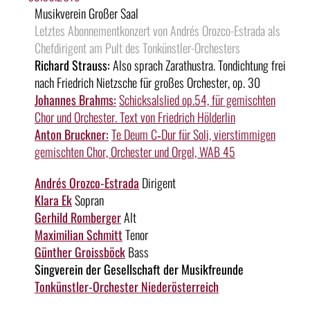
Musikverein Großer Saal
Letztes Abonnementkonzert von Andrés Orozco-Estrada als
Chefdirigent am Pult des Tonkünstler-Orchesters
Richard Strauss:
Also sprach Zarathustra. Tondichtung frei
nach Friedrich Nietzsche für großes Orchester, op. 30
Johannes Brahms:
Schicksalslied op.54, für gemischten
Chor und Orchester. Text von Friedrich Hölderlin
Anton Bruckner:
Te Deum C‑Dur für Soli, vierstimmigen
gemischten Chor, Orchester und Orgel, WAB 45
Andrés Orozco-Estrada
Dirigent
Klara Ek
Sopran
Gerhild Romberger
Alt
Maximilian Schmitt
Tenor
Günther Groissböck
Bass
Singverein der Gesellschaft der Musikfreunde
Tonkünstler-Orchester Niederösterreich