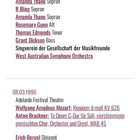
Amanda Thane
Sopran
R Illing
Sopran
Amanda Thane
Sopran
Rosemary Gunn
Alt
Thomas Edmonds
Tenor
Grant Dickson
Bass
Singverein der Gesellschaft der Musikfreunde
West Australian Symphony Orchestra
08.03.1990
Adelaide Festival Theatre
Wolfgang Amadeus Mozart:
Requiem d-moll KV 626
Anton Bruckner:
Te Deum C‑Dur für Soli, vierstimmigen
gemischten Chor, Orchester und Orgel, WAB 45
Erich Bergel
Dirigent