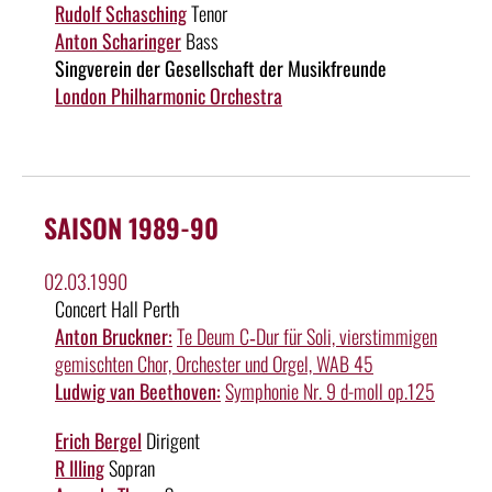
Rudolf Schasching
Tenor
Anton Scharinger
Bass
Singverein der Gesellschaft der Musikfreunde
London Philharmonic Orchestra
SAISON 1989-90
02.03.1990
Concert Hall Perth
Anton Bruckner:
Te Deum C‑Dur für Soli, vierstimmigen
gemischten Chor, Orchester und Orgel, WAB 45
Ludwig van Beethoven:
Symphonie Nr. 9 d-moll op.125
Erich Bergel
Dirigent
R Illing
Sopran