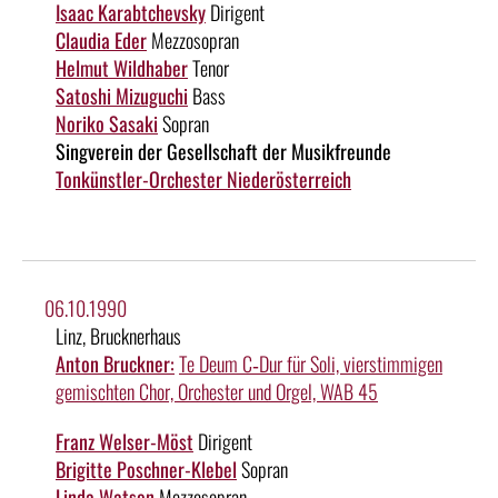
Isaac Karabtchevsky
Dirigent
Claudia Eder
Mezzosopran
Helmut Wildhaber
Tenor
Satoshi Mizuguchi
Bass
Noriko Sasaki
Sopran
Singverein der Gesellschaft der Musikfreunde
Tonkünstler-Orchester Niederösterreich
06.10.1990
Linz, Brucknerhaus
Anton Bruckner:
Te Deum C‑Dur für Soli, vierstimmigen
gemischten Chor, Orchester und Orgel, WAB 45
Franz Welser-Möst
Dirigent
Brigitte Poschner-Klebel
Sopran
Linda Watson
Mezzosopran