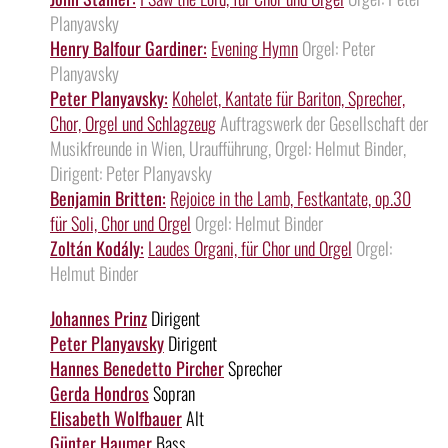
Planyavsky
Henry Balfour Gardiner:
Evening Hymn
Orgel: Peter
Planyavsky
Peter Planyavsky:
Kohelet, Kantate für Bariton, Sprecher,
Chor, Orgel und Schlagzeug
Auftragswerk der Gesellschaft der
Musikfreunde in Wien, Uraufführung, Orgel: Helmut Binder,
Dirigent: Peter Planyavsky
Benjamin Britten:
Rejoice in the Lamb, Festkantate, op.30
für Soli, Chor und Orgel
Orgel: Helmut Binder
Zoltán Kodály:
Laudes Organi, für Chor und Orgel
Orgel:
Helmut Binder
Johannes Prinz
Dirigent
Peter Planyavsky
Dirigent
Hannes Benedetto Pircher
Sprecher
Gerda Hondros
Sopran
Elisabeth Wolfbauer
Alt
Günter Haumer
Bass