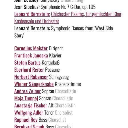
Jean Sibelius:
Symphonie Nr. 7 C-Dur, op. 105
Leonard Bernstein:
Chichester Psalms, für gemischten Chor,
Knabensolo und Orchester
Leonard Bernstein:
Symphonic Dances from 'West Side
Story'
Cornelius Meister
Dirigent
Frantisek Janoska
Klavier
Stefan Bartus
Kontrabaß
Eberhard Reiter
Posaune
Norbert Rabanser
Schlagzeug
Wiener Sängerknabe
Knabenstimme
Andrea Zeiner
Sopran
Chorsolistin
Maja Tumpej
Sopran
Chorsolistin
Anastazja Fischer
Alt
Chorsolistin
Wolfgang Adler
Tenor
Chorsolist
Raphael Rey
Bass
Chorsolist
Bernhard Schuh
Bass
Chorsolist