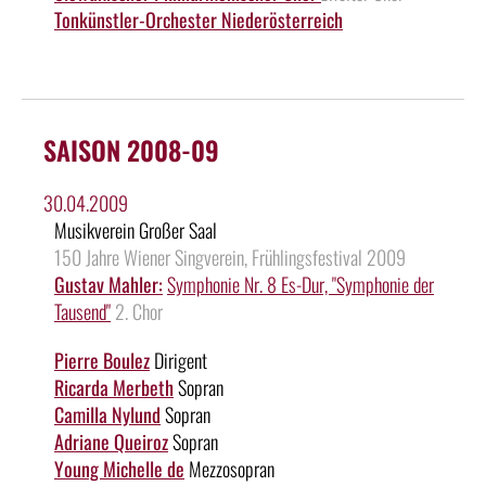
Tonkünstler-Orchester Niederösterreich
SAISON 2008-09
30.04.2009
Musikverein Großer Saal
150 Jahre Wiener Singverein, Frühlingsfestival 2009
Gustav Mahler:
Symphonie Nr. 8 Es-Dur, "Symphonie der
Tausend"
2. Chor
Pierre Boulez
Dirigent
Ricarda Merbeth
Sopran
Camilla Nylund
Sopran
Adriane Queiroz
Sopran
Young Michelle de
Mezzosopran