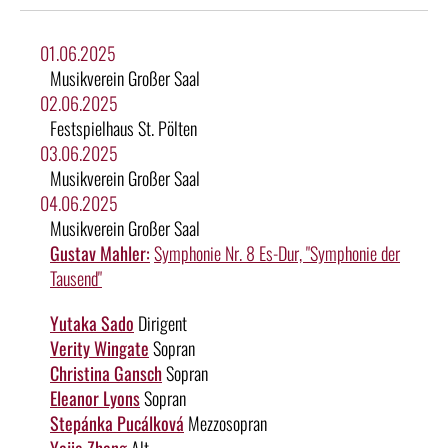
01.06.2025
Musikverein Großer Saal
02.06.2025
Festspielhaus St. Pölten
03.06.2025
Musikverein Großer Saal
04.06.2025
Musikverein Großer Saal
Gustav Mahler:
Symphonie Nr. 8 Es-Dur, "Symphonie der
Tausend"
Yutaka Sado
Dirigent
Verity Wingate
Sopran
Christina Gansch
Sopran
Eleanor Lyons
Sopran
Stepánka Pucálková
Mezzosopran
Yajie Zhang
Alt