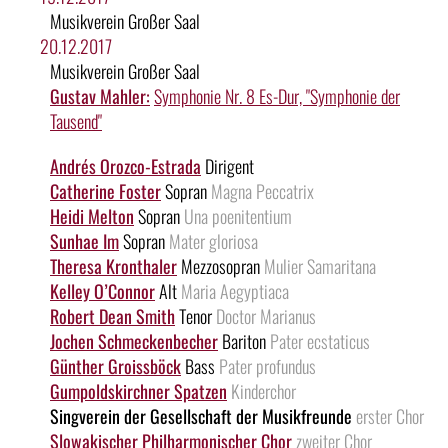
Musikverein Großer Saal
20.12.2017
Musikverein Großer Saal
Gustav Mahler:
Symphonie Nr. 8 Es-Dur, "Symphonie der
Tausend"
Andrés Orozco-Estrada
Dirigent
Catherine Foster
Sopran
Magna Peccatrix
Heidi Melton
Sopran
Una poenitentium
Sunhae Im
Sopran
Mater gloriosa
Theresa Kronthaler
Mezzosopran
Mulier Samaritana
Kelley O’Connor
Alt
Maria Aegyptiaca
Robert Dean Smith
Tenor
Doctor Marianus
Jochen Schmeckenbecher
Bariton
Pater ecstaticus
Günther Groissböck
Bass
Pater profundus
Gumpoldskirchner Spatzen
Kinderchor
Singverein der Gesellschaft der Musikfreunde
erster Chor
Slowakischer Philharmonischer Chor
zweiter Chor