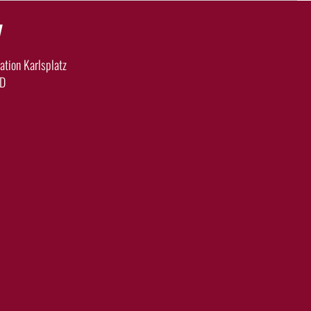
y
tion Karlsplatz
 D