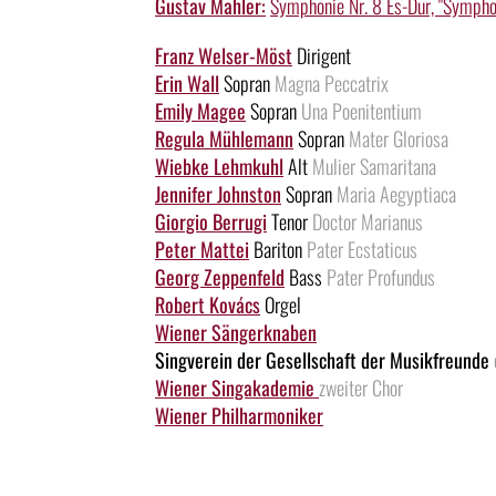
Gustav Mahler:
Symphonie Nr. 8 Es-Dur, "Sympho
Franz Welser-Möst
Dirigent
Erin Wall
Sopran
Magna Peccatrix
Emily Magee
Sopran
Una Poenitentium
Regula Mühlemann
Sopran
Mater Gloriosa
Wiebke Lehmkuhl
Alt
Mulier Samaritana
Jennifer Johnston
Sopran
Maria Aegyptiaca
Giorgio Berrugi
Tenor
Doctor Marianus
Peter Mattei
Bariton
Pater Ecstaticus
Georg Zeppenfeld
Bass
Pater Profundus
Robert Kovács
Orgel
Wiener Sängerknaben
Singverein der Gesellschaft der Musikfreunde
Wiener Singakademie
zweiter Chor
Wiener Philharmoniker