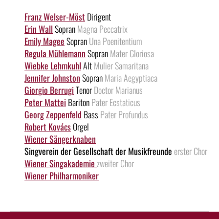
Franz Welser-Möst
Dirigent
Erin Wall
Sopran
Magna Peccatrix
Emily Magee
Sopran
Una Poenitentium
Regula Mühlemann
Sopran
Mater Gloriosa
Wiebke Lehmkuhl
Alt
Mulier Samaritana
Jennifer Johnston
Sopran
Maria Aegyptiaca
Giorgio Berrugi
Tenor
Doctor Marianus
Peter Mattei
Bariton
Pater Ecstaticus
Georg Zeppenfeld
Bass
Pater Profundus
Robert Kovács
Orgel
Wiener Sängerknaben
Singverein der Gesellschaft der Musikfreunde
erster Chor
Wiener Singakademie
zweiter Chor
Wiener Philharmoniker