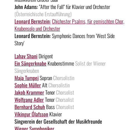
John Adams:
"After the Fall" für Klavier und Orchester
(Österreichische Erstaufführung)
Leonard Bernstein:
Chichester Psalms, für gemischten Chor,
Knabensolo und Orchester
Leonard Bernstein:
Symphonic Dances from 'West Side
Story'
Lahav Shani
Dirigent
Ein Sängerknabe
Knabenstimme
Solist der Wiener
Sängerknaben
Maja Tumpej
Sopran
Chorsolistin
Sophie Müller
Alt
Chorsolistin
Jakob Krammer
Tenor
Chorsolist
Wolfgang Adler
Tenor
Chorsolist
Bernhard Schuh
Bass
Chorsolist
Víkingur Ólafsson
Klavier
Singverein der Gesellschaft der Musikfreunde
Wiener Symphoniker