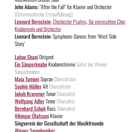
John Adams:
"After the Fall" für Klavier und Orchester
(Österreichische Erstaufführung)
Leonard Bernstein:
Chichester Psalms, für gemischten Chor,
Knabensolo und Orchester
Leonard Bernstein:
Symphonic Dances from 'West Side
Story'
Lahav Shani
Dirigent
Ein Sängerknabe
Knabenstimme
Solist der Wiener
Sängerknaben
Maja Tumpej
Sopran
Chorsolistin
Sophie Müller
Alt
Chorsolistin
Jakob Krammer
Tenor
Chorsolist
Wolfgang Adler
Tenor
Chorsolist
Bernhard Schuh
Bass
Chorsolist
Víkingur Ólafsson
Klavier
Singverein der Gesellschaft der Musikfreunde
Wiener Symphoniker