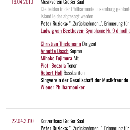
19.04.2010
Musikverein Großer Saal
Die beiden in der Philharmonie Luxemburg geplan
Island leider abgesagt werden.
Peter Ruzicka:
"...Zurücknehmen...", Erinnerung f
Ludwig van Beethoven:
Symphonie Nr. 9 d-moll 
Christian Thielemann
Dirigent
Annette Dasch
Sopran
Mihoko Fujimura
Alt
Piotr Beczala
Tenor
Robert Holl
Bassbariton
Singverein der Gesellschaft der Musikfreunde
Wiener Philharmoniker
22.04.2010
Konzerthaus Großer Saal
Peter Ruzicka:
"...Zurücknehmen...", Erinnerung f