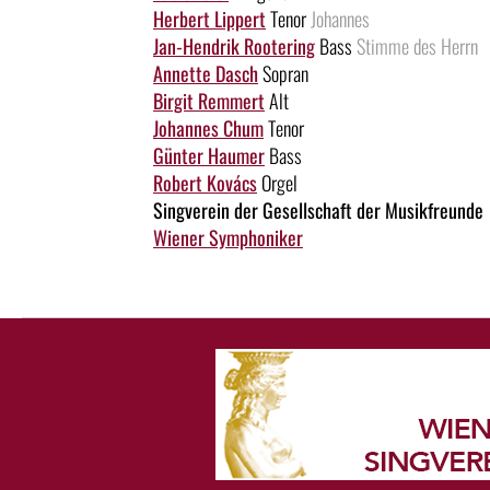
Herbert Lippert
Tenor
Johannes
Jan-Hendrik Rootering
Bass
Stimme des Herrn
Annette Dasch
Sopran
Birgit Remmert
Alt
Johannes Chum
Tenor
Günter Haumer
Bass
Robert Kovács
Orgel
Singverein der Gesellschaft der Musikfreunde
Wiener Symphoniker