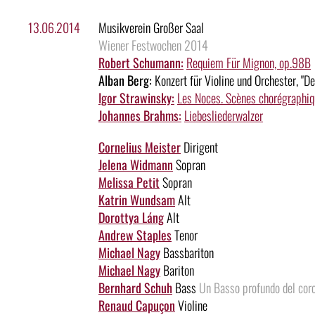
13.06.2014
Musikverein Großer Saal
Wiener Festwochen 2014
Robert Schumann:
Requiem Für Mignon, op.98B
Alban Berg:
Konzert für Violine und Orchester, "
Igor Strawinsky:
Les Noces. Scènes chorégraphiq
Johannes Brahms:
Liebesliederwalzer
Cornelius Meister
Dirigent
Jelena Widmann
Sopran
Melissa Petit
Sopran
Katrin Wundsam
Alt
Dorottya Láng
Alt
Andrew Staples
Tenor
Michael Nagy
Bassbariton
Michael Nagy
Bariton
Bernhard Schuh
Bass
Un Basso profundo del coro
Renaud Capuçon
Violine