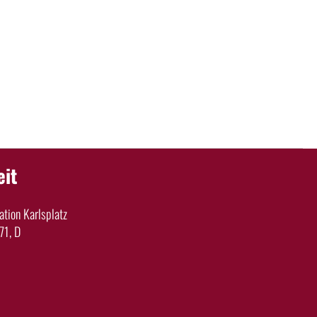
eit
tion Karlsplatz
71, D