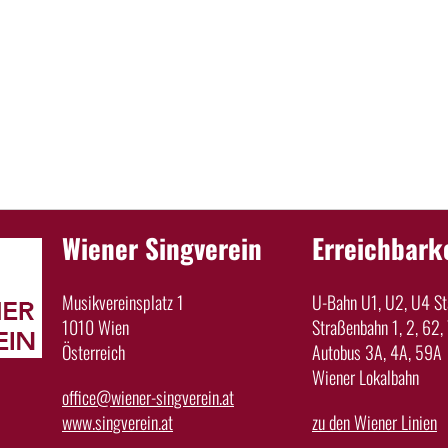
Wiener Singverein
Erreichbark
Musikvereinsplatz 1
U-Bahn U1, U2, U4 Sta
1010 Wien
Straßenbahn 1, 2, 62, 
Österreich
Autobus 3A, 4A, 59A
Wiener Lokalbahn
office@wiener-singverein.at
www.singverein.at
zu den Wiener Linien