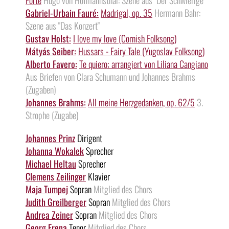
Gabriel-Urbain Fauré:
Madrigal, op. 35
Hermann Bahr:
Szene aus "Das Konzert"
Gustav Holst:
I love my love (Cornish Folksong)
Mátyás Seiber:
Hussars - Fairy Tale (Yugoslav Folksong)
Alberto Favero:
Te quiero; arrangiert von Liliana Cangiano
Aus Briefen von Clara Schumann und Johannes Brahms
(Zugaben)
Johannes Brahms:
All meine Herzgedanken, op. 62/5
3.
Strophe (Zugabe)
Johannes Prinz
Dirigent
Johanna Wokalek
Sprecher
Michael Heltau
Sprecher
Clemens Zeilinger
Klavier
Maja Tumpej
Sopran
Mitglied des Chors
Judith Greilberger
Sopran
Mitglied des Chors
Andrea Zeiner
Sopran
Mitglied des Chors
Georg Frena
Tenor
Mitglied des Chors