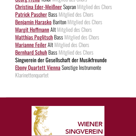
Christina Eder-Meißner
Sopran
Mitglied des Chors
Patrick Pascher
Bass
Mitglied des Chors
Benjamin Harasko
Bariton
Mitglied des Chors
Margit Hoffmann
Alt
Mitglied des Chors
Matthias Poglitsch
Bass
Mitglied des Chors
Marianne Feiler
Alt
Mitglied des Chors
Bernhard Schuh
Bass
Mitglied des Chors
Singverein der Gesellschaft der Musikfreunde
Ebony Quartett Vienna
Sonstige Instrumente
Klarinettenquartet