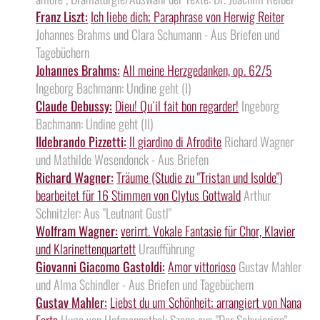
Franz Liszt:
Ich liebe dich; Paraphrase von Herwig Reiter
Johannes Brahms und Clara Schumann - Aus Briefen und
Tagebüchern
Johannes Brahms:
All meine Herzgedanken, op. 62/5
Ingeborg Bachmann: Undine geht (I)
Claude Debussy:
Dieu! Qu´il fait bon regarder!
Ingeborg
Bachmann: Undine geht (II)
Ildebrando Pizzetti:
Il giardino di Afrodite
Richard Wagner
und Mathilde Wesendonck - Aus Briefen
Richard Wagner:
Träume (Studie zu "Tristan und Isolde")
bearbeitet für 16 Stimmen von Clytus Gottwald
Arthur
Schnitzler: Aus "Leutnant Gustl"
Wolfram Wagner:
verirrt. Vokale Fantasie für Chor, Klavier
und Klarinettenquartett
Uraufführung
Giovanni Giacomo Gastoldi:
Amor vittorioso
Gustav Mahler
und Alma Schindler - Aus Briefen und Tagebüchern
Gustav Mahler:
Liebst du um Schönheit; arrangiert von Nana
Forte
Hugo von Hofmannsthal: Szene aus "Der Schwierige"