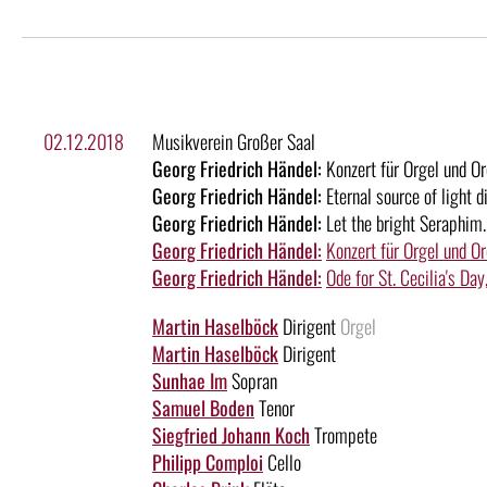
02.12.2018
Musikverein Großer Saal
Georg Friedrich Händel:
Konzert für Orgel und O
Georg Friedrich Händel:
Eternal source of light 
Georg Friedrich Händel:
Let the bright Seraphim.
Georg Friedrich Händel:
Konzert für Orgel und O
Georg Friedrich Händel:
Ode for St. Cecilia's D
Martin Haselböck
Dirigent
Orgel
Martin Haselböck
Dirigent
Sunhae Im
Sopran
Samuel Boden
Tenor
Siegfried Johann Koch
Trompete
Philipp Comploi
Cello