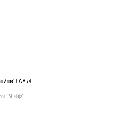
een Anne', HWV 74
r ('Alleluja')