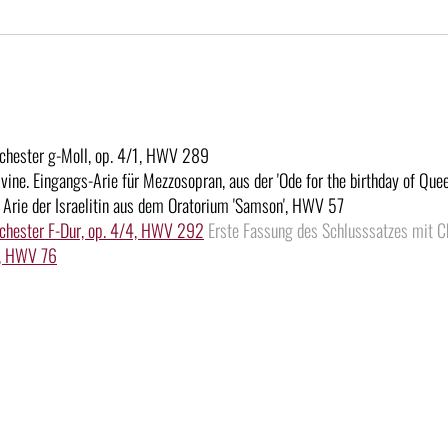
rchester g-Moll, op. 4/1, HWV 289
divine. Eingangs-Arie für Mezzosopran, aus der 'Ode for the birthday of Qu
 Arie der Israelitin aus dem Oratorium 'Samson', HWV 57
rchester F-Dur, op. 4/4, HWV 292
Erste Fassung des Schlusssatzes mit Cho
ay, HWV 76