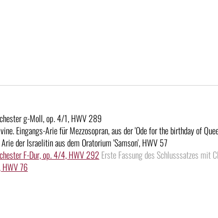
rchester g-Moll, op. 4/1, HWV 289
divine. Eingangs-Arie für Mezzosopran, aus der 'Ode for the birthday of Qu
 Arie der Israelitin aus dem Oratorium 'Samson', HWV 57
rchester F-Dur, op. 4/4, HWV 292
Erste Fassung des Schlusssatzes mit Cho
ay, HWV 76