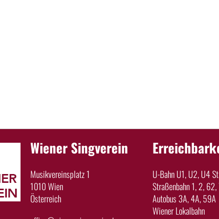
Wiener Singverein
Erreichbark
Musikvereinsplatz 1
U-Bahn U1, U2, U4 Sta
1010 Wien
Straßenbahn 1, 2, 62, 
Österreich
Autobus 3A, 4A, 59A
Wiener Lokalbahn