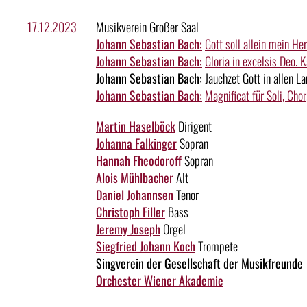
17.12.2023
Musikverein Großer Saal
Johann Sebastian Bach:
Gott soll allein mein H
Johann Sebastian Bach:
Gloria in excelsis Deo.
Johann Sebastian Bach:
Jauchzet Gott in allen La
Johann Sebastian Bach:
Magnificat für Soli, Ch
Martin Haselböck
Dirigent
Johanna Falkinger
Sopran
Hannah Fheodoroff
Sopran
Alois Mühlbacher
Alt
Daniel Johannsen
Tenor
Christoph Filler
Bass
Jeremy Joseph
Orgel
Siegfried Johann Koch
Trompete
Singverein der Gesellschaft der Musikfreunde
Orchester Wiener Akademie