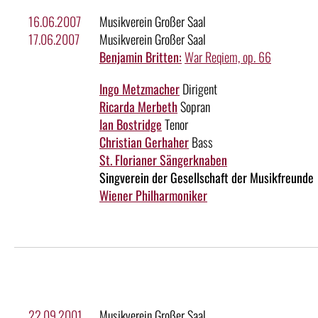
16.06.2007
Musikverein Großer Saal
17.06.2007
Musikverein Großer Saal
Benjamin Britten:
War Reqiem, op. 66
Ingo Metzmacher
Dirigent
Ricarda Merbeth
Sopran
Ian Bostridge
Tenor
Christian Gerhaher
Bass
St. Florianer Sängerknaben
Singverein der Gesellschaft der Musikfreunde
Wiener Philharmoniker
22.09.2001
Musikverein Großer Saal