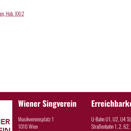
en, Hob. XXI:2
Wiener Singverein
Erreichbark
Musikvereinsplatz 1
U-Bahn U1, U2, U4 Sta
1010 Wien
Straßenbahn 1, 2, 62, 