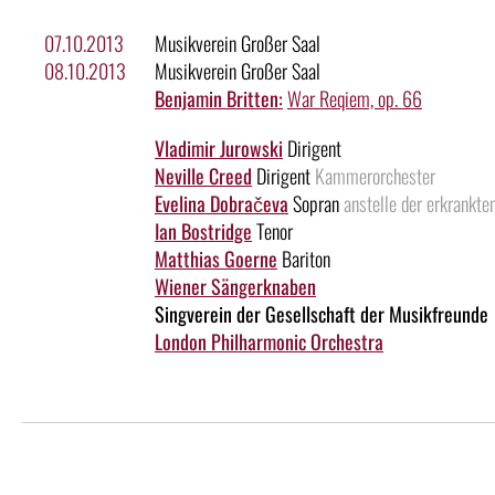
07.10.2013
Musikverein Großer Saal
08.10.2013
Musikverein Großer Saal
Benjamin Britten:
War Reqiem, op. 66
Vladimir Jurowski
Dirigent
Neville Creed
Dirigent
Kammerorchester
Evelina Dobračeva
Sopran
anstelle der erkrankt
Ian Bostridge
Tenor
Matthias Goerne
Bariton
Wiener Sängerknaben
Singverein der Gesellschaft der Musikfreunde
London Philharmonic Orchestra