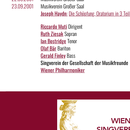
23.09.2001
Musikverein Großer Saal
Joseph Haydn:
Die Schöpfung, Oratorium in 3 Teil
Riccardo Muti
Dirigent
Ruth Ziesak
Sopran
Ian Bostridge
Tenor
Olaf Bär
Bariton
Gerald Finley
Bass
Singverein der Gesellschaft der Musikfreunde
Wiener Philharmoniker