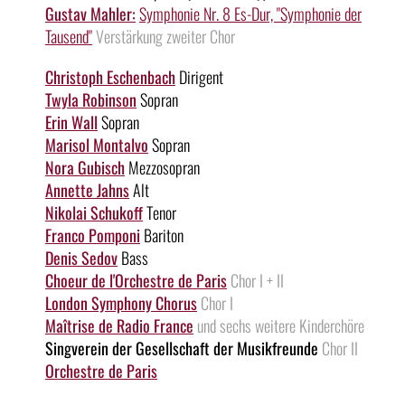
Gustav Mahler:
Symphonie Nr. 8 Es-Dur, "Symphonie der
Tausend"
Verstärkung zweiter Chor
Christoph Eschenbach
Dirigent
Twyla Robinson
Sopran
Erin Wall
Sopran
Marisol Montalvo
Sopran
Nora Gubisch
Mezzosopran
Annette Jahns
Alt
Nikolai Schukoff
Tenor
Franco Pomponi
Bariton
Denis Sedov
Bass
Choeur de l'Orchestre de Paris
Chor I + II
London Symphony Chorus
Chor I
Maîtrise de Radio France
und sechs weitere Kinderchöre
Singverein der Gesellschaft der Musikfreunde
Chor II
Orchestre de Paris