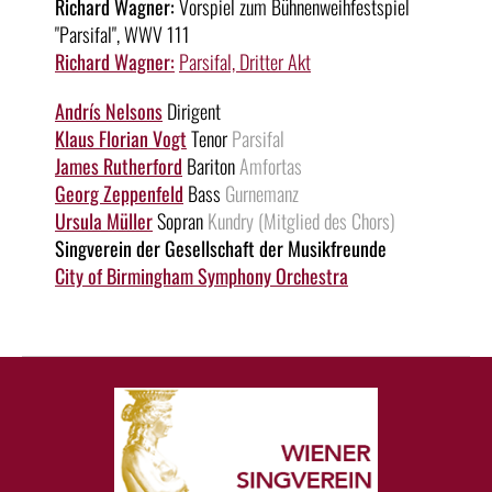
Richard Wagner:
Vorspiel zum Bühnenweihfestspiel
"Parsifal", WWV 111
Richard Wagner:
Parsifal, Dritter Akt
Andrís Nelsons
Dirigent
Klaus Florian Vogt
Tenor
Parsifal
James Rutherford
Bariton
Amfortas
Georg Zeppenfeld
Bass
Gurnemanz
Ursula Müller
Sopran
Kundry (Mitglied des Chors)
Singverein der Gesellschaft der Musikfreunde
City of Birmingham Symphony Orchestra