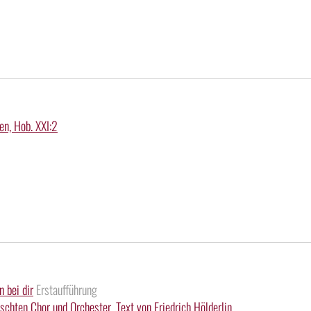
en, Hob. XXI:2
n bei dir
Erstaufführung
schten Chor und Orchester. Text von Friedrich Hölderlin