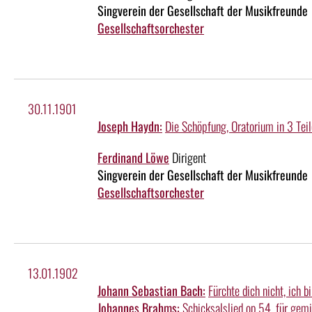
Singverein der Gesellschaft der Musikfreunde
Gesellschaftsorchester
30.11.1901
Joseph Haydn:
Die Schöpfung, Oratorium in 3 Teil
Ferdinand Löwe
Dirigent
Singverein der Gesellschaft der Musikfreunde
Gesellschaftsorchester
13.01.1902
Johann Sebastian Bach:
Fürchte dich nicht, ich bi
Johannes Brahms:
Schicksalslied op.54, für gemi